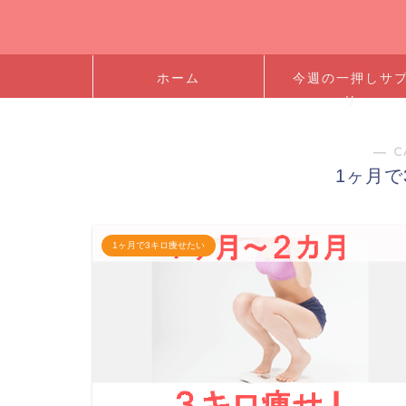
ホーム
今週の一押しサ
リ
― C
1ヶ月で
1ヶ月で3キロ痩せたい