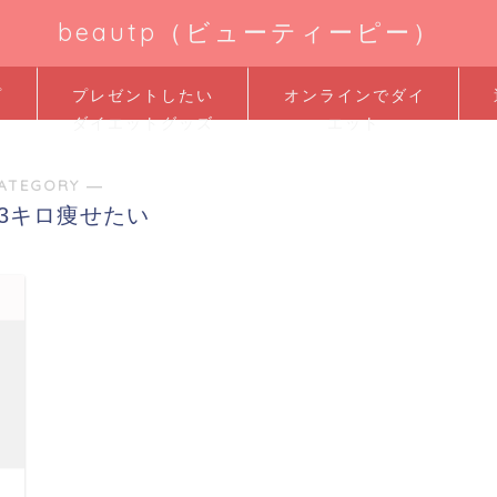
beautp（ビューティーピー）
プ
プレゼントしたい
オンラインでダイ
ダイエットグッズ
エット
ATEGORY ―
3キロ痩せたい