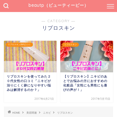
beautp（ビューティーピー）
― CATEGORY ―
リプロスキン
リプロスキン20代口コミ
リプロスキン
リプロスキンを使ってみた２
【リプロスキン】ニキビのあ
０代女性の口コミ「ニキビが
とでお悩みの方におすすめの
治りにくく跡になりやすい悩
化粧品「女性にも男性にも喜
みは解消するのか？」
びの声が！」
2017年6月21日
2017年5月15日
HOME
美容関連
ニキビ
リプロスキン