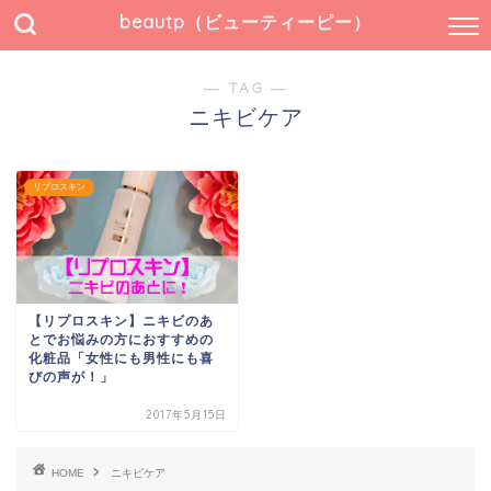
beautp（ビューティーピー）
― TAG ―
ニキビケア
リプロスキン
【リプロスキン】ニキビのあ
とでお悩みの方におすすめの
化粧品「女性にも男性にも喜
びの声が！」
2017年5月15日
HOME
ニキビケア