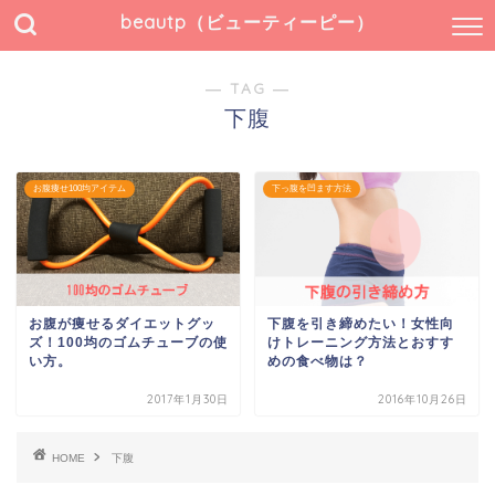
beautp（ビューティーピー）
― TAG ―
下腹
お腹痩せ100均アイテム
下っ腹を凹ます方法
お腹が痩せるダイエットグッ
下腹を引き締めたい！女性向
ズ！100均のゴムチューブの使
けトレーニング方法とおすす
い方。
めの食べ物は？
2017年1月30日
2016年10月26日
HOME
下腹