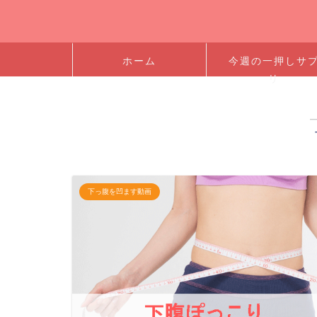
ホーム
今週の一押しサ
リ
下っ腹を凹ます動画