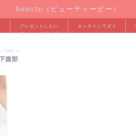
beautp（ビューティーピー）
プ
プレゼントしたい
オンラインでダイ
ダイエットグッズ
エット
― TAG ―
下腹部