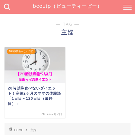
beautp（ビューティーピー）
― TAG ―
主婦
20時以降食べない日記
20時以降食べないダイエッ
ト！産後2ヶ月のママの体験談
「1日目～120日目（最終
日）」
2017年7月2日
HOME
主婦