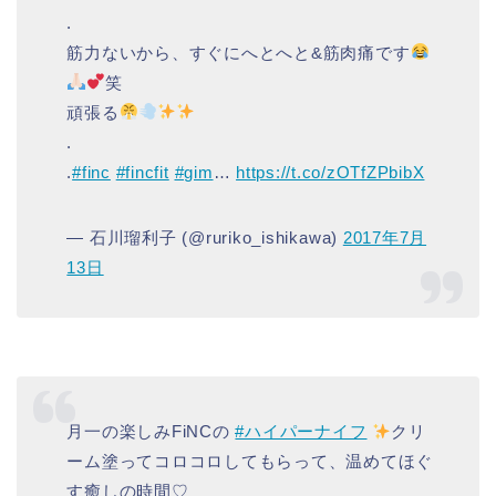
.
筋力ないから、すぐにへとへと&筋肉痛です
笑
頑張る
.
.
#finc
#fincfit
#gim
…
https://t.co/zOTfZPbibX
— 石川瑠利子 (@ruriko_ishikawa)
2017年7月
13日
月一の楽しみFiNCの
#ハイパーナイフ
クリ
ーム塗ってコロコロしてもらって、温めてほぐ
す癒しの時間♡