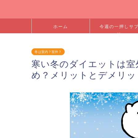
ホーム
今週の一押しサ
リ
冬は室内？室外？
寒い冬のダイエットは室
め？メリットとデメリッ