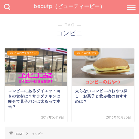
beautp（ビューティーピー）
― TAG ―
コンビニ
コンビニのサラダチキン
コンビニのおやつ
コンビニにあるダイエット向
太らないコンビニのおやつ探
きの食材は？サラダチキンは
し！お菓子と飲み物のおすす
痩せて菓子パンは太るって本
めは？
当？
2017年5月19日
2016年10月25日
HOME
コンビニ